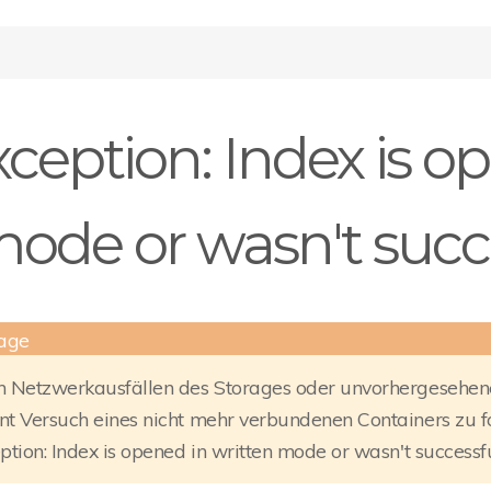
ception: Index is o
ode or wasn't succe
 Netzwerkausfällen des Storages oder unvorhergesehene
t Versuch eines nicht mehr verbundenen Containers zu
ption: Index is opened in written mode or wasn't successfu