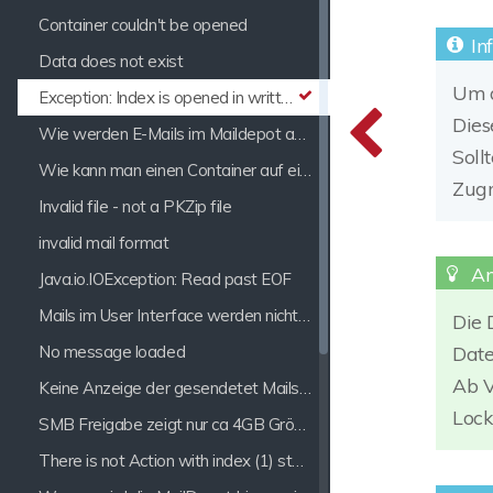
Container couldn't be opened
Data does not exist
Um d
Exception: Index is opened in written mode or wasn't successfully closed.
Dies
Wie werden E-Mails im Maildepot abgelegt, komprimiert und verschlüsselt?
Soll
Wie kann man einen Container auf ein anderes Share verschieben?
Zugr
Invalid file - not a PKZip file
invalid mail format
Java.io.IOException: Read past EOF
Mails im User Interface werden nicht angezeigt
Die 
No message loaded
Date
Ab V
Keine Anzeige der gesendetet Mails im Archiv bei POP3 Postfächern
Lock
SMB Freigabe zeigt nur ca 4GB Größe
There is not Action with index (1) stored