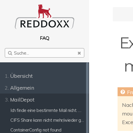
Ex
FAQ
m
1.
Übersicht
2.
Allgemein
3.
MailDepot
Nach
Ich finde eine bestimmte Mail nicht. Die Trefferliste ist leer.
moun
CIFS Share kann nicht mehr/wieder gemountet werden
Exce
ContainerConfig not found